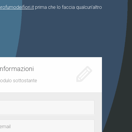
lprofumodeifiori.it
prima che lo faccia qualcun'altro
informazioni
modulo sottostante