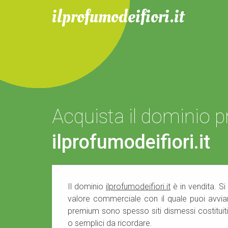
ilprofumodeifiori.it
Acquista il dominio
ilprofumodeifiori.it
Il dominio
ilprofumodeifiori.it
è in vendita. Si
valore commerciale con il quale puoi avviare
premium sono spesso siti dismessi costituiti
o semplici da ricordare.