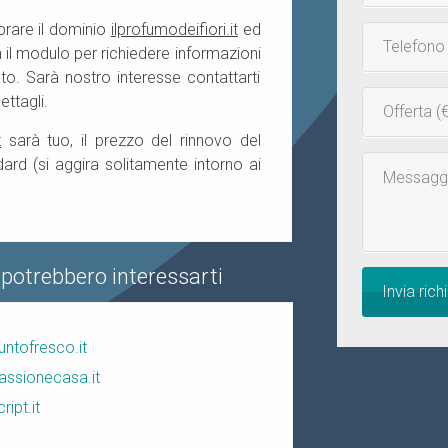
prare il dominio
ilprofumodeifiori.it
ed
Telefono
la il modulo per richiedere informazioni
o. Sarà nostro interesse contattarti
Inserisci
ettagli.
la
t
sarà tuo, il prezzo del rinnovo del
tua
ard (si aggira solitamente intorno ai
Messaggio
offerta
 potrebbero interessarti
Invia rich
untofresco.it
assionecasa.it
cript.it