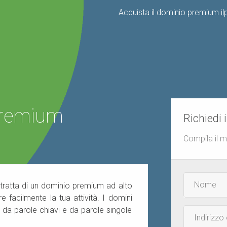
Acquista il dominio premium
i
 premium
Richiedi 
Compila il 
Nome
 tratta di un dominio premium ad alto
e
 facilmente la tua attività. I domini
cognome
 da parole chiavi e da parole singole
Email