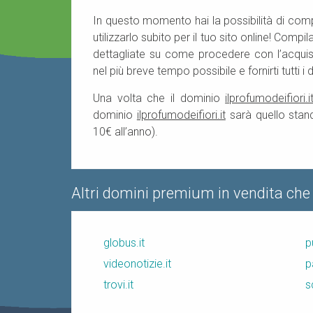
In questo momento hai la possibilità di com
utilizzarlo subito per il tuo sito online! Compi
dettagliate su come procedere con l’acquist
nel più breve tempo possibile e fornirti tutti i d
Una volta che il dominio
ilprofumodeifiori.i
dominio
ilprofumodeifiori.it
sarà quello stand
10€ all’anno).
Altri domini premium in vendita che
globus.it
p
videonotizie.it
p
trovi.it
s